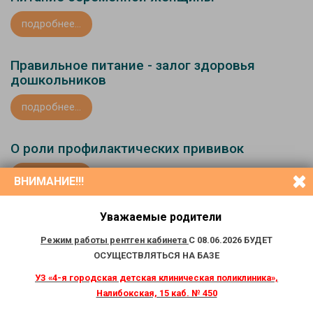
подробнее...
Правильное питание - залог здоровья
дошкольников
подробнее...
О роли профилактических прививок
подробнее...
ВНИМАНИЕ!!!
Уважаемые родители
«
‹
1
2
3
4
›
»
Режим работы рентген кабинета
С 08.06.2026 БУДЕТ
ОСУЩЕСТВЛЯТЬСЯ НА БАЗЕ
УЗ «4-я городская детская
клиническая поликлиника»,
Справка
по будням:
Налибокская, 15
каб. № 450
+37517 2423309