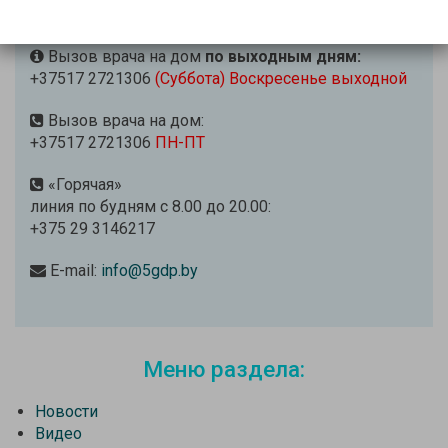
+37517 3204059 (многоканальный)
Вызов врача на дом
по выходным дням:
+37517 2721306
(Суббота) Воскресенье выходной
Вызов врача на дом:
+37517 2721306
ПН-ПТ
«Горячая»
линия по будням с 8.00 до 20.00:
+375 29 3146217
E-mail:
info@5gdp.by
Меню раздела:
Новости
Видео