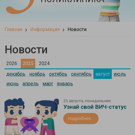
Главная
Информация
Новости
Новости
2026
2025
2024
декабрь
ноябрь
октябрь
сентябрь
август
июль
июнь
апрель
март
январь
25 августа, понедельник
Узнай свой ВИЧ-статус
подробнее...