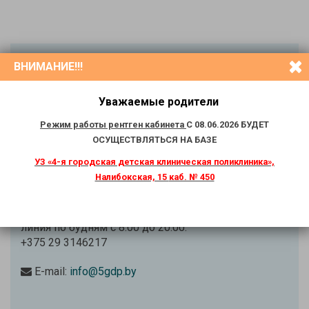
Справка
по будням:
ВНИМАНИЕ!!!
+37517 2423309
+37517 3204059 (многоканальный)
Уважаемые родители
Вызов врача на дом
по выходным дням:
Режим работы рентген кабинета
С 08.06.2026 БУДЕТ
+37517 2721306
(Суббота) Воскресенье выходной
ОСУЩЕСТВЛЯТЬСЯ НА БАЗЕ
УЗ «4-я городская детская
клиническая поликлиника»,
Вызов врача на дом:
Налибокская, 15
каб. № 450
+37517 2721306
ПН-ПТ
«Горячая»
линия по будням с 8.00 до 20.00:
+375 29 3146217
E-mail:
info@5gdp.by