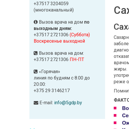
+37517 3204059
Са
(многоканальный)
Вызов врача на дом
по
Сах
выходным дням:
+37517 2721306
(Суббота)
Сахарн
Воскресенье выходной
заболе
диагно
Вызов врача на дом:
отказа
+37517 2721306
ПН-ПТ
врачом
жиры. 
«Горячая»
употре
линия по будням с 8.00 до
реже о
20.00:
+375 29 3146217
Помнит
ФАКТО
E-mail:
info@5gdp.by