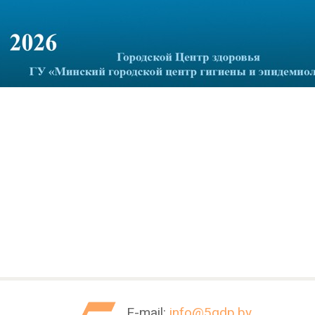
E-mail:
info@5gdp.by