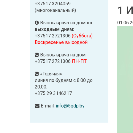
+37517 3204059
1 
(многоканальный)
01.06.
Вызов врача на дом
по
выходным дням:
+37517 2721306
(Суббота)
Воскресенье выходной
Вызов врача на дом:
+37517 2721306
ПН-ПТ
«Горячая»
линия по будням с 8.00 до
20.00:
+375 29 3146217
E-mail:
info@5gdp.by