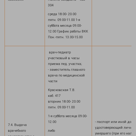
304
среда 18.00- 20.00
пятн. 09.00-11.00 1-я
суббота месяца 09.00-
12.00 График работы ВКК
Пон.-пятн. 13.00-15.00
врач-педиатр
участковый в часы
приема пед. участка;
- заместитель главного
врача по медицинской
части
Красковская Т.В.
каб. 417
вторник 18.00- 20.00
пятн. 09.00-11.00
1-я суббота месяца 09.00-
12.00
- паспорт или иной доку
7.4. Выдача
удостоверяющий личнос
врачебного
либо
умершего (при его налич