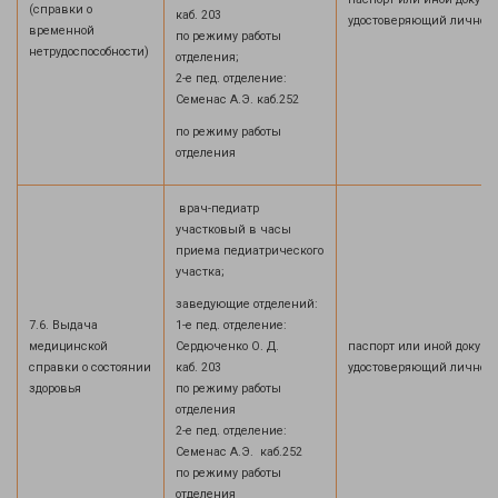
(справки о
каб. 203
удостоверяющий личнос
временной
по режиму работы
нетрудоспособности)
отделения;
2-е пед. отделение:
Семенас А.Э. каб.252
по режиму работы
отделения
врач-педиатр
участковый в часы
приема педиатрического
участка;
заведующие отделений:
7.6. Выдача
1-е пед. отделение:
медицинской
Сердюченко О. Д.
паспорт или иной докуме
справки о состоянии
каб. 203
удостоверяющий лично
здоровья
по режиму работы
отделения
2-е пед. отделение:
Семенас А.Э. каб.252
по режиму работы
отделения