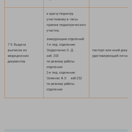
к врачу-педиатру
участковому в часы
приема педиатрического
участка;
заведующим отделений:
7.9. Выдача
1-е пед. отделение:
выписки из
Сердюченко О. Д.
паспорт или иной докуме
медицинских
каб. 203
удостоверяющий личност
документов
по режиму работы
отделения
2-е пед. отделение:
Семенас А.Э. каб.252
по режиму работы
отделения