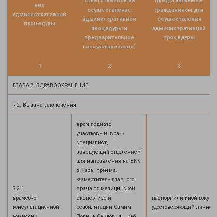
ответственное за
представляемые
ние
осуществление
гражданином для
административной
административной
осуществления
процедуры
процедуры и
административной
предварительное
процедуры
консультирование)
1
2
3
ГЛАВА 7. ЗДРАВООХРАНЕНИЕ
7.2. Выдача заключения:
врач-педиатр
участковый, врач-
специалист,
заведующий отделением
для направления на ВКК
в часы приема.
-заместитель главного
7.2.1.
врача по медицинской
врачебно-
экспертизе и
паспорт или иной докуме
консультационной
реабилитации Самим
удостоверяющий личност
комиссии
Полина Саидовна каб