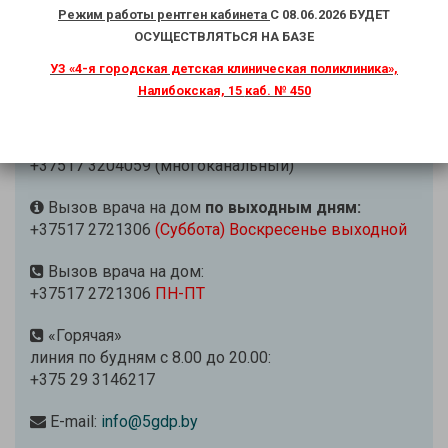
Режим работы рентген кабинета
С 08.06.2026 БУДЕТ
ОСУЩЕСТВЛЯТЬСЯ НА БАЗЕ
УЗ «4-я городская детская
клиническая поликлиника»,
Налибокская, 15
каб. № 450
Справка
по будням:
+37517 2423309
+37517 3204059 (многоканальный)
Вызов врача на дом
по выходным дням:
+37517 2721306
(Суббота) Воскресенье выходной
Вызов врача на дом:
+37517 2721306
ПН-ПТ
«Горячая»
линия по будням с 8.00 до 20.00:
+375 29 3146217
E-mail:
info@5gdp.by