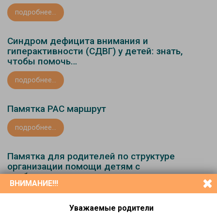
подробнее...
Синдром дефицита внимания и
гиперактивности (СДВГ) у детей: знать,
чтобы помочь…
подробнее...
Памятка РАС маршрут
подробнее...
Памятка для родителей по структуре
организации помощи детям с
особенностями развития, инвалидностью, в
ВНИМАНИЕ!!!
том числе находящихся под паллиативным
наблюдением
Уважаемые родители
подробнее...